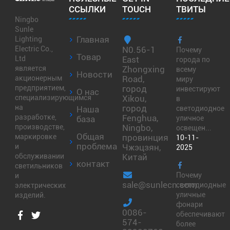
ССЫЛКИ
TOUCH
ТВИТЫ
Ningbo
Sunle
Главная
Lighting
N0.56-1
Electric Co.,
Почему
Товар
East
Ltd
города по
Zhongxing
является
всему
Новости
Road,
акционерным
миру
город
предприятием,
инвестируют
О нас
Xikou,
специализирующимся
в
город
на
Наша
светодиодное
Fenghua,
разработке,
база
уличное
Ningbo,
производстве,
освещен...
Общая
провинция
маркировке
10-11-
проблема
Чжэцзян,
и
2025
Китай
обслуживании
контакт
светильников
Почему
и
sale@sunlecn.com
светодиодные
электрических
уличные
изделий.
фонари
0086-
обеспечивают
574-
более