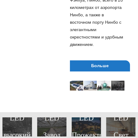
Фэнхуа, Нинбо, всего в 20
километрах от аэропорта
Нинбо, а также в
восточном порту Нинбо с
элегантными
окрестностями и удобным
движением.
Больше
LED
LED
LED
LED
высокий
Завод
Прожектор
Свет