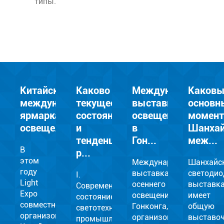
типы.
Китайская
Каково
Международная
Каков
международная
текущее
выставка
основн
ярмарка
состояние
освещения
момен
освеще...
и
в
Шанхай
тенденции
Гон...
меж...
В
р...
этом
Международная
Шанхайс
году
выставка
светодио
I.
Light
осеннего
выставк
Современное
Expo
освещения
имеет
состояние
совместно
Гонконга,
общую
светотехнической
организовали
организованная
выставо
промышленности