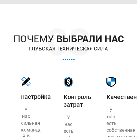
свет
Света
панели
залива
ПОЧЕМУ
ВЫБРАЛИ НАС
ГЛУБОКАЯ ТЕХНИЧЕСКАЯ СИЛА
настройка
Контроль
Качестве
затрат
У
У
нас
нас
У
сильная
есть
нас
команда
собственная
есть
R &
испытательн