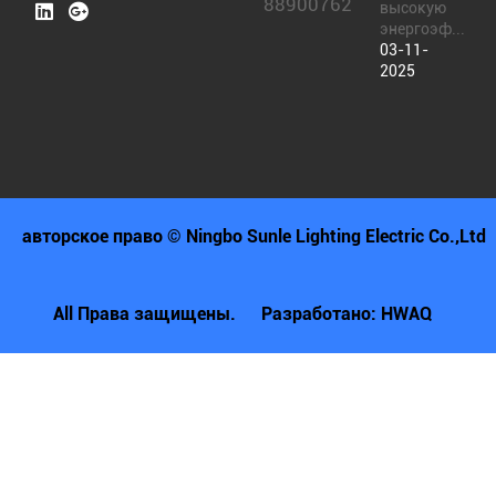
88900762
высокую
энергоэф...
03-11-
2025
авторское право © Ningbo Sunle Lighting Electric Co.,Ltd
All Права защищены.
Разработано: HWAQ