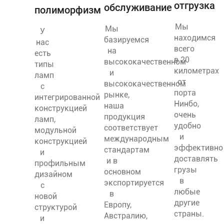
отгрузка
обслуживание
полиморфизм
Мы
Мы
У
находимся
базируемся
нас
всего
на
есть
в 20
высококачественном
типы
километрах
и
ламп
от
высококачественном
с
порта
рынке,
интегрированной
Нинбо,
наша
конструкцией
очень
продукция
ламп,
удобно
соответствует
модульной
и
международным
конструкцией
эффективно
стандартам
и
доставлять
и в
профильным
грузы
основном
дизайном
в
экспортируется
с
любые
в
новой
другие
Европу,
структурой
страны.
Австралию,
и