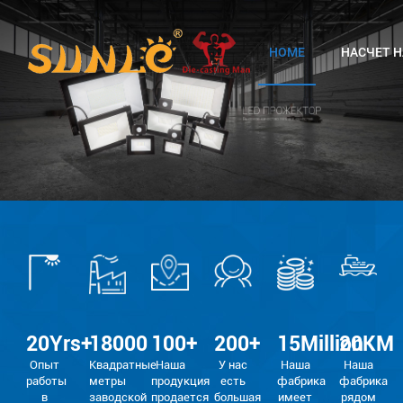
HOME
НАСЧЕТ Н
20
Yrs+
18000
100
+
200
+
15
Million
20
KM
Опыт
Квадратные
Наша
У нас
Наша
Наша
работы
метры
продукция
есть
фабрика
фабрика
в
заводской
продается
большая
имеет
рядом