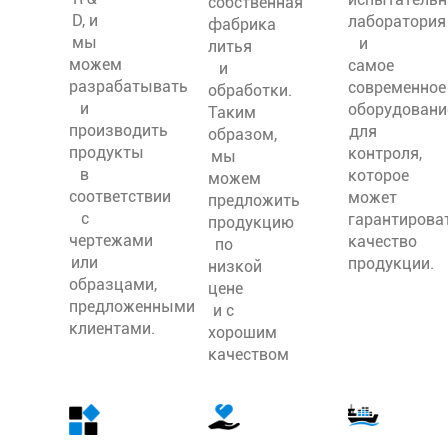
собственная
D, и
лаборатория
фабрика
мы
и
литья
можем
самое
и
разрабатывать
современное
обработки.
и
оборудовани
Таким
производить
для
образом,
продукты
контроля,
мы
в
которое
можем
соответствии
может
предложить
с
гарантирова
продукцию
чертежами
качество
по
или
продукции.
низкой
образцами,
цене
предложенными
и с
клиентами.
хорошим
качеством